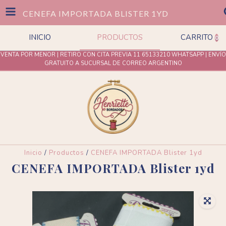
CENEFA IMPORTADA BLISTER 1YD
INICIO
PRODUCTOS
CARRITO
0
VENTA POR MENOR | RETIRO CON CITA PREVIA 11 65133210 WHATSAPP | ENVÍO
GRATUITO A SUCURSAL DE CORREO ARGENTINO
Inicio
/
Productos
/
CENEFA IMPORTADA Blister 1yd
CENEFA IMPORTADA Blister 1yd