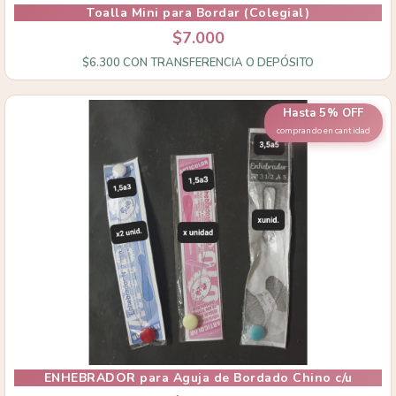
Toalla Mini para Bordar (Colegial)
$7.000
$6.300
CON
TRANSFERENCIA O DEPÓSITO
Hasta 5% OFF
comprando en cantidad
ENHEBRADOR para Aguja de Bordado Chino c/u