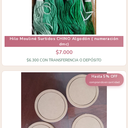
Hilo Mouliné Surtidos CHINO Algodón ( numeración
dmc)
$7.000
$6.300
CON
TRANSFERENCIA O DEPÓSITO
Hasta 5% OFF
comprando en cantidad