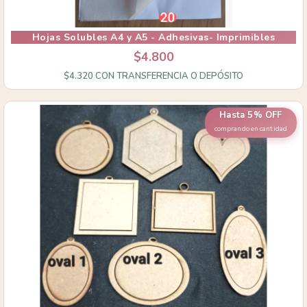
Hojas Solubles A4 y A5 - Adhesivas- Imprimibles
$4.800
$4.320
CON
TRANSFERENCIA O DEPÓSITO
Hasta 5% OFF
comprando en cantidad