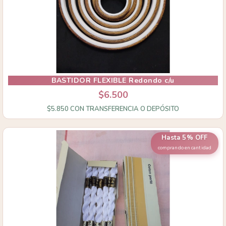
BASTIDOR FLEXIBLE Redondo c/u
$6.500
$5.850
CON
TRANSFERENCIA O DEPÓSITO
Hasta 5% OFF
comprando en cantidad