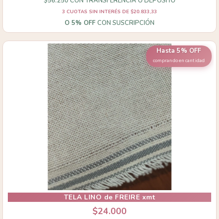
$56.250
CON
TRANSFERENCIA O DEPÓSITO
3
CUOTAS SIN INTERÉS DE
$20.833,33
O 5% OFF
CON SUSCRIPCIÓN
Hasta 5% OFF
comprando en cantidad
TELA LINO de FREIRE xmt
$24.000