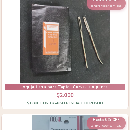
comprando en cantidad
Aguja Lana para Tapiz , Curva- sin punta
$2.000
$1.800
CON
TRANSFERENCIA O DEPÓSITO
Hasta 5% OFF
comprando en cantidad