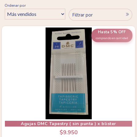
Ordenar por
Filtrar por
Hasta 5% OFF
comprando en cantidad
Agujas DMC Tapestry ( sin punta ) x blister
$9.950