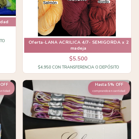
idad
ITO
Oferta-LANA ACRILICA 4/7- SEMIGORDA x 2
madeja
$5.500
$4.950
CON
TRANSFERENCIA O DEPÓSITO
 OFF
Hasta 5% OFF
antidad
comprando en cantidad