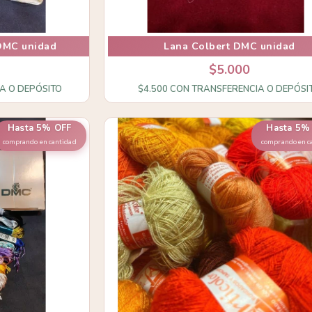
 DMC unidad
Lana Colbert DMC unidad
$5.000
A O DEPÓSITO
$4.500
CON
TRANSFERENCIA O DEPÓSI
Hasta 5% OFF
Hasta 5%
comprando en cantidad
comprando en c