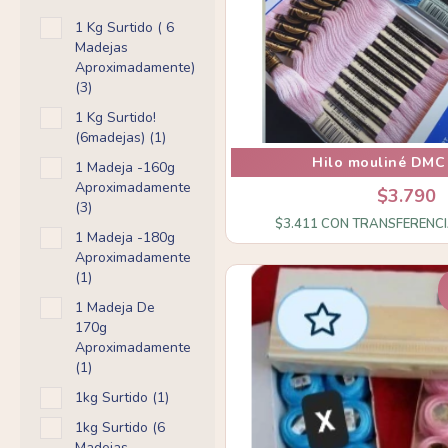
1 Kg Surtido ( 6
Madejas
Aproximadamente)
(3)
1 Kg Surtido!
(6madejas) (1)
Hilo mouliné DMC
1 Madeja -160g
Aproximadamente
$3.790
(3)
$3.411
CON
TRANSFERENCI
1 Madeja -180g
Aproximadamente
(1)
1 Madeja De
170g
Aproximadamente
(1)
1kg Surtido (1)
1kg Surtido (6
Madejas