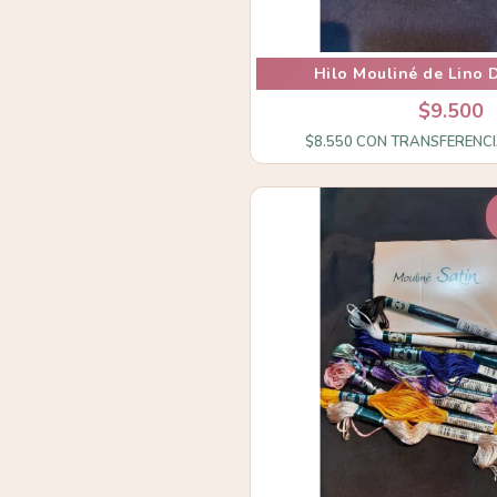
Hilo Mouliné de Lino
$9.500
$8.550
CON
TRANSFERENCI