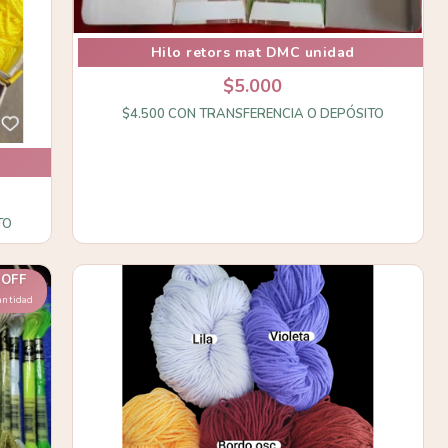
Hilo retors mat DMC unidad
$5.000
$4.500
CON
TRANSFERENCIA O DEPÓSITO
TO
 OFF
antidad