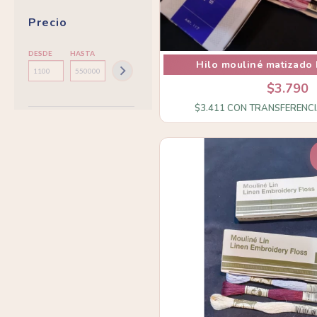
Precio
DESDE
HASTA
Hilo mouliné matizado
$3.790
$3.411
CON
TRANSFERENCI