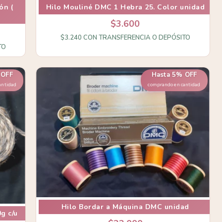
ón (
Hilo Mouliné DMC 1 Hebra 25. Color unidad
$3.600
$3.240
CON
TRANSFERENCIA O DEPÓSITO
TO
 OFF
Hasta 5% OFF
antidad
comprando en cantidad
Hilo Bordar a Máquina DMC unidad
g c/u