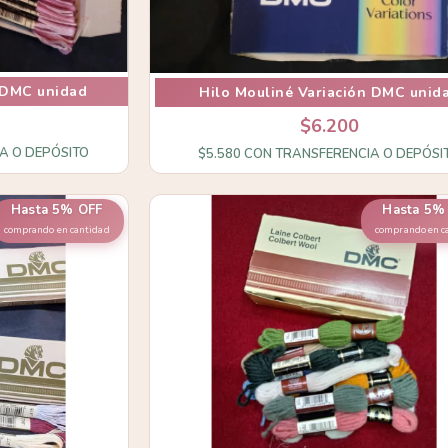
 DMC unidad
Hilo Mouliné Variación DMC unid
$6.200
A O DEPÓSITO
$5.580
CON
TRANSFERENCIA O DEPÓSI
Hasta 5% OFF
Hasta 5%
comprando en cantidad
comprando en c