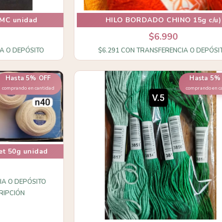
DMC unidad
HILO BORDADO CHINO 15g c/u)
$6.990
A O DEPÓSITO
$6.291
CON
TRANSFERENCIA O DEPÓSI
Hasta 5% OFF
Hasta 5%
comprando en cantidad
comprando en c
et 50g unidad
IA O DEPÓSITO
RIPCIÓN