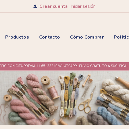
Crear cuenta
Iniciar sesión
Productos
Contacto
Cómo Comprar
Políti
TIRO CON CITA PREVIA 11 65133210 WHATSAPP | ENVÍO GRATUITO A SUCURSA