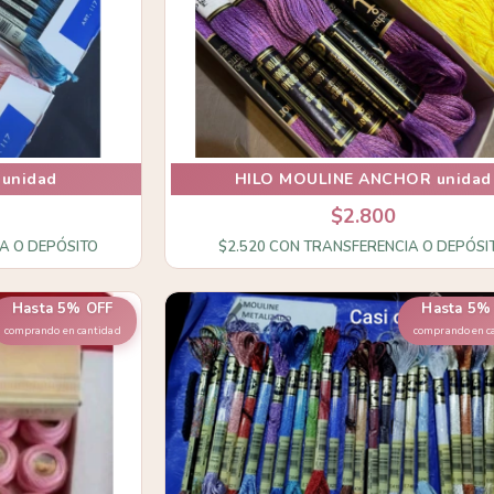
 unidad
HILO MOULINE ANCHOR unidad
$2.800
A O DEPÓSITO
$2.520
CON
TRANSFERENCIA O DEPÓSI
Hasta 5% OFF
Hasta 5%
comprando en cantidad
comprando en c