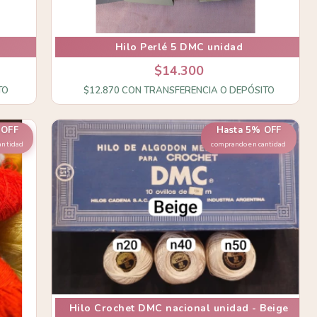
Hilo Perlé 5 DMC unidad
$14.300
TO
$12.870
CON
TRANSFERENCIA O DEPÓSITO
 OFF
Hasta 5% OFF
antidad
comprando en cantidad
Hilo Crochet DMC nacional unidad - Beige