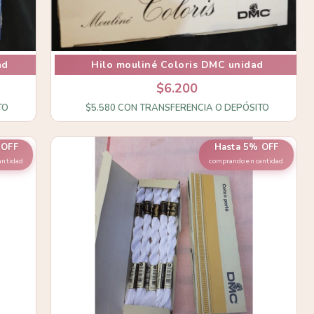
ad
Hilo mouliné Coloris DMC unidad
$6.200
TO
$5.580
CON
TRANSFERENCIA O DEPÓSITO
 OFF
Hasta 5% OFF
antidad
comprando en cantidad