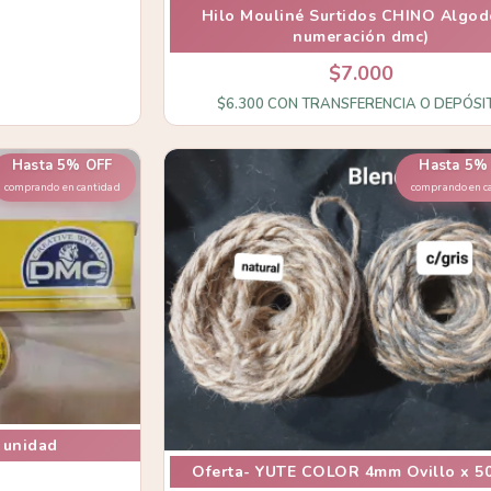
Hilo Mouliné Surtidos CHINO Algod
numeración dmc)
$7.000
$6.300
CON
TRANSFERENCIA O DEPÓSI
Hasta 5% OFF
Hasta 5%
comprando en cantidad
comprando en c
 unidad
Oferta- YUTE COLOR 4mm Ovillo x 50