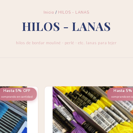
Inicio
/
HILOS - LANAS
HILOS - LANAS
hilos de bordar mouliné - perlé - etc. lanas para tejer
Hasta 5% OFF
Hasta 5%
comprando en cantidad
comprando en c