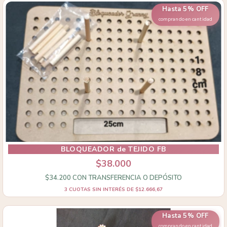
Hasta 5% OFF
comprando en cantidad
BLOQUEADOR de TEJIDO FB
$38.000
$34.200
CON
TRANSFERENCIA O DEPÓSITO
3
CUOTAS SIN INTERÉS DE
$12.666,67
Hasta 5% OFF
comprando en cantidad