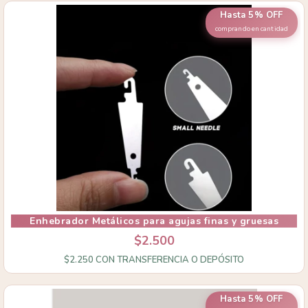
Hasta 5% OFF
comprando en cantidad
Enhebrador Metálicos para agujas finas y gruesas
$2.500
$2.250
CON
TRANSFERENCIA O DEPÓSITO
Hasta 5% OFF