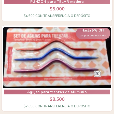
PUNZON para TELAR madera
$5.000
$4.500
CON
TRANSFERENCIA O DEPÓSITO
Hasta 5% OFF
comprando en cantidad
Agujas para trenzas de aluminio
$8.500
$7.650
CON
TRANSFERENCIA O DEPÓSITO