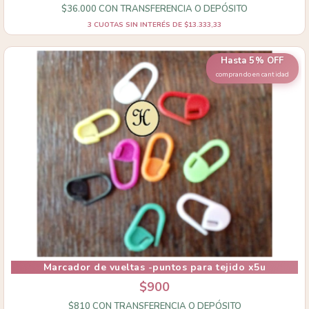
$36.000
CON
TRANSFERENCIA O DEPÓSITO
3
CUOTAS SIN INTERÉS DE
$13.333,33
Hasta 5% OFF
comprando en cantidad
Marcador de vueltas -puntos para tejido x5u
$900
$810
CON
TRANSFERENCIA O DEPÓSITO