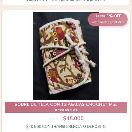
Hasta 5% OFF
comprando en cantidad
SOBRE DE TELA CON 12 AGUJAS CROCHET Más
Accesorios
$45.000
$55.000
$40.500
CON
TRANSFERENCIA O DEPÓSITO