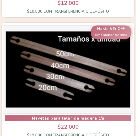
$12.000
$10.800
CON
TRANSFERENCIA O DEPÓSITO
Hasta 5% OFF
comprando en cantidad
Navetas para telar de madera c/u
$22.000
$19.800
CON
TRANSFERENCIA O DEPÓSITO