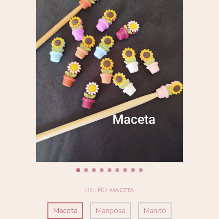
DISEÑO:
MACETA
Maceta
Mariposa
Manito