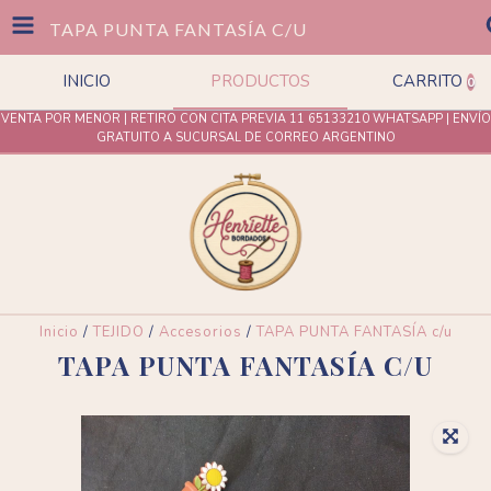
TAPA PUNTA FANTASÍA C/U
INICIO
PRODUCTOS
CARRITO
0
VENTA POR MENOR | RETIRO CON CITA PREVIA 11 65133210 WHATSAPP | ENVÍO
GRATUITO A SUCURSAL DE CORREO ARGENTINO
Inicio
/
TEJIDO
/
Accesorios
/
TAPA PUNTA FANTASÍA c/u
TAPA PUNTA FANTASÍA C/u