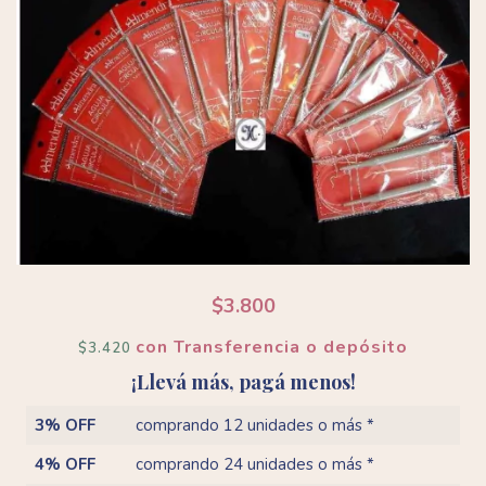
$3.800
con
Transferencia o depósito
$3.420
¡Llevá más, pagá menos!
3% OFF
comprando 12 unidades o más *
4% OFF
comprando 24 unidades o más *