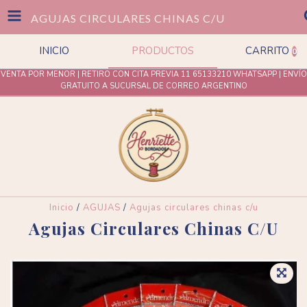
AGUJAS CIRCULARES CHINAS C/U
INICIO
PRODUCTOS
CARRITO
0
VENTA POR MENOR | RETIRO CON CITA PREVIA 11 65133210 WHATSAPP | ENVÍO
GRATUITO A SUCURSAL DE CORREO ARGENTINO
Inicio
/
AGUJAS
/
Agujas circulares chinas c/u
Agujas Circulares Chinas C/u