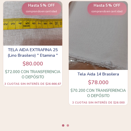
Hasta 5% OFF
Hasta 5% OFF
comprando en cantidad
comprando en cantidad
TELA AIDA EXTRAFINA 25
(Lino Brasilero) " Etamina "
$80.000
$72.000
CON
TRANSFERENCIA
Tela Aida 14 Brasilera
O DEPÓSITO
$78.000
3
CUOTAS SIN INTERÉS DE
$26.666,67
$70.200
CON
TRANSFERENCIA
O DEPÓSITO
3
CUOTAS SIN INTERÉS DE
$26.000