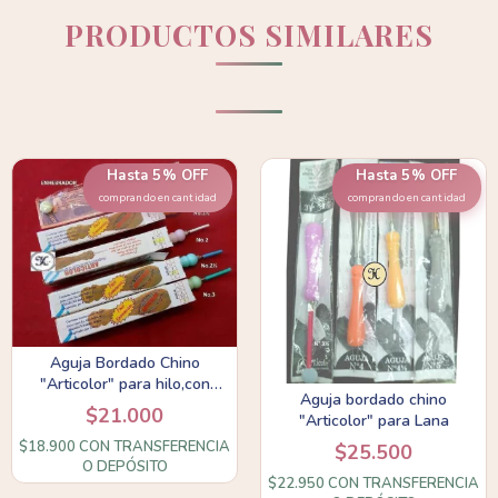
PRODUCTOS SIMILARES
Hasta 5% OFF
Hasta 5% OFF
comprando en cantidad
comprando en cantidad
Aguja Bordado Chino
"Articolor" para hilo,con
Aguja bordado chino
enhebrador
$21.000
"Articolor" para Lana
$18.900
CON
TRANSFERENCIA
$25.500
O DEPÓSITO
$22.950
CON
TRANSFERENCIA