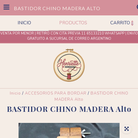
BASTIDOR CHINO MADERA ALTO
INICIO
PRODUCTOS
CARRITO
0
VENTA POR MENOR | RETIRO CON CITA PREVIA 11 65133210 WHATSAPP | ENVÍO
GRATUITO A SUCURSAL DE CORREO ARGENTINO
Inicio
/
ACCESORIOS PARA BORDAR
/
BASTIDOR CHINO
MADERA Alto
BASTIDOR CHINO MADERA Alto