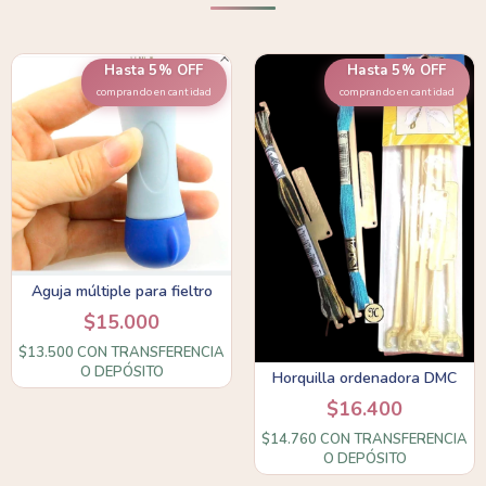
Hasta 5% OFF
Hasta 5% OFF
comprando en cantidad
comprando en cantidad
Aguja múltiple para fieltro
$15.000
$13.500
CON
TRANSFERENCIA
O DEPÓSITO
Horquilla ordenadora DMC
$16.400
$14.760
CON
TRANSFERENCIA
O DEPÓSITO