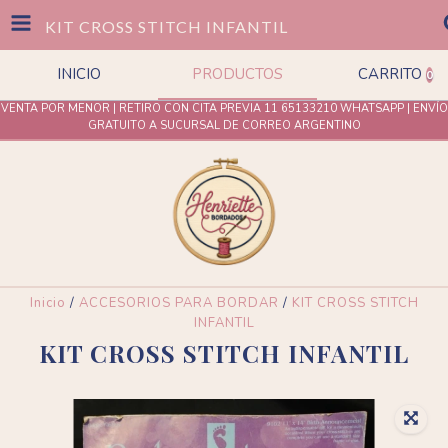
KIT CROSS STITCH INFANTIL
INICIO
PRODUCTOS
CARRITO
0
VENTA POR MENOR | RETIRO CON CITA PREVIA 11 65133210 WHATSAPP | ENVÍO
GRATUITO A SUCURSAL DE CORREO ARGENTINO
Inicio
/
ACCESORIOS PARA BORDAR
/
KIT CROSS STITCH
INFANTIL
KIT CROSS STITCH INFANTIL