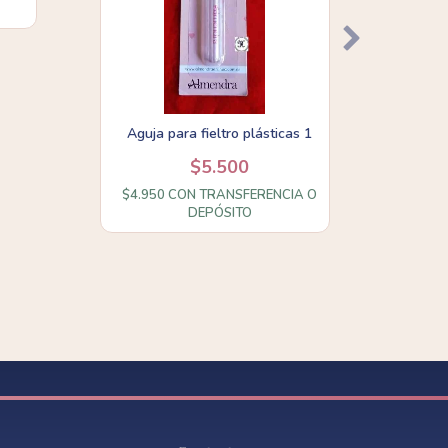
Aguja para fieltro plásticas 1
Aguja
$5.500
$4.950
CON
TRANSFERENCIA O
DEPÓSITO
$5.4