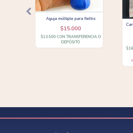
Aguja múltiple para fieltro
Can
$15.000
bre x 4
$13.500
CON
TRANSFERENCIA O
DEPÓSITO
$1
NCIA O
3