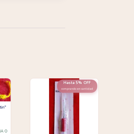
Hasta 5% OFF
comprando en cantidad
tin"
IA O