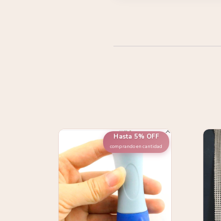
 OFF
Hasta 5% OFF
cantidad
comprando en cantidad