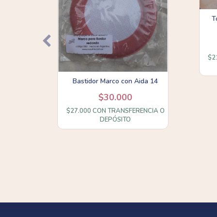
T
SIL
$2
ENCIA O
Bastidor Marco con Aida 14
$26.000
$30.000
$27.000
CON
TRANSFERENCIA O
DEPÓSITO