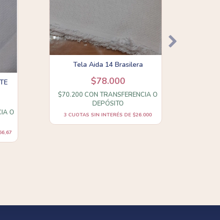
TELA 
$72.
Tela Aida 14 Brasilera
3
CUOT
$78.000
ITE
$70.200
CON
TRANSFERENCIA O
DEPÓSITO
IA O
3
CUOTAS SIN INTERÉS DE
$26.000
66,67