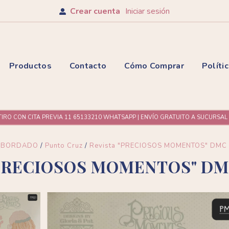
Crear cuenta
Iniciar sesión
Productos
Contacto
Cómo Comprar
Políti
TIRO CON CITA PREVIA 11 65133210 WHATSAPP | ENVÍO GRATUITO A SUCURSA
BORDADO
/
Punto Cruz
/
Revista "PRECIOSOS MOMENTOS" DMC i
"PRECIOSOS MOMENTOS" DMC