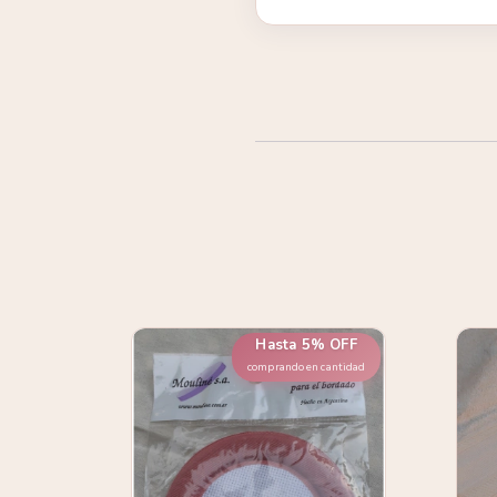
 OFF
Hasta 5% OFF
cantidad
comprando en cantidad