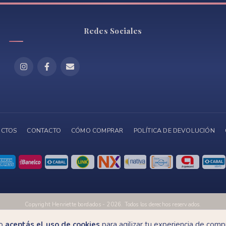
Redes Sociales
CTOS
CONTACTO
CÓMO COMPRAR
POLÍTICA DE DEVOLUCIÓN
Copyright Henriette bordados - 2026. Todos los derechos reservados.
fensa de las y los consumidores. Para reclamos
ingresá acá.
/
Botón de arrepentimie
io
aceptás el uso de cookies
para agilizar tu experiencia de comp