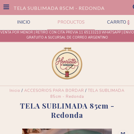
TELA SUBLIMADA 85CM - REDONDA
INICIO
PRODUCTOS
CARRITO
0
VENTA POR MENOR | RETIRO CON CITA PREVIA 11 65133210 WHATSAPP | ENVÍO
GRATUITO A SUCURSAL DE CORREO ARGENTINO
Inicio
/
ACCESORIOS PARA BORDAR
/
TELA SUBLIMADA
85cm - Redonda
TELA SUBLIMADA 85cm -
Redonda