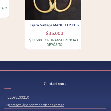
IA O
Tijera Vintage MANGO CISNES
$35.000
$31.500
CON
TRANSFERENCIA O
DEPÓSITO
Contactanos
1165133210
contacto@henriettebordados.com.ar