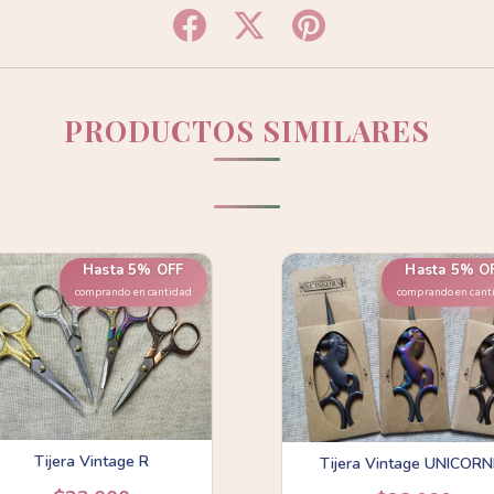
PRODUCTOS SIMILARES
Hasta 5% OFF
Hasta 5% O
comprando en cantidad
comprando en cant
Tijera Vintage R
Tijera Vintage UNICORN