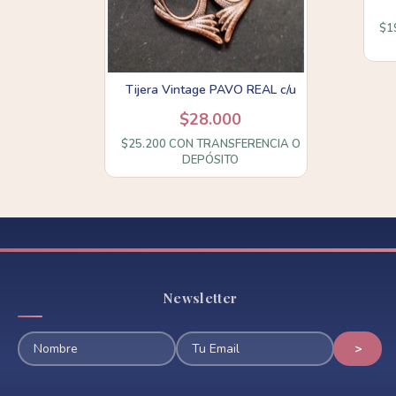
$1
Tijera Vintage PAVO REAL c/u
$28.000
$25.200
CON
TRANSFERENCIA O
DEPÓSITO
Newsletter